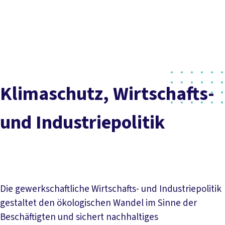
DGB-
Presse
Karriere
Kontakt
Hauptseite
Inhaltsverzeichnis
Über uns
Themen
Worum geht es?
Kontakt
Aktuelles
Termine
Politik vor Ort
Service
Mitmachen
Klimaschutz, Wirtschafts-
und Industriepolitik
Die gewerkschaftliche Wirtschafts- und Industriepolitik
gestaltet den ökologischen Wandel im Sinne der
Beschäftigten und sichert nachhaltiges