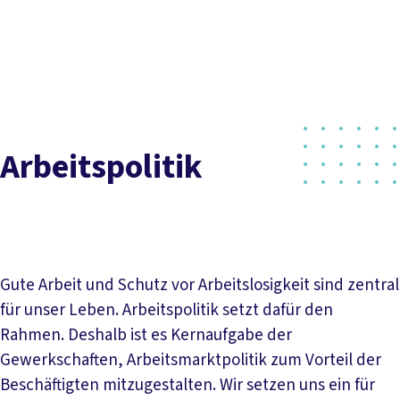
DGB-
Presse
Karriere
Kontakt
Hauptseite
Inhaltsverzeichnis
Über uns
Themen
Worum geht es?
Kontakt
Aktuelles
Termine
Politik vor Ort
Service
Mitmachen
Arbeitspolitik
Gute Arbeit und Schutz vor Arbeitslosigkeit sind zentral
für unser Leben. Arbeitspolitik setzt dafür den
Rahmen. Deshalb ist es Kernaufgabe der
Gewerkschaften, Arbeitsmarktpolitik zum Vorteil der
Beschäftigten mitzugestalten. Wir setzen uns ein für