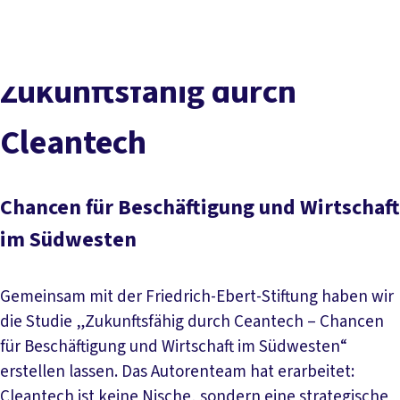
DGB-
Presse
Karriere
Kontakt
Hauptseite
Über uns
Themen
Zukunftsfähig durch
Politik vor Ort
Service
Cleantech
Mitmachen
Chancen für Beschäftigung und Wirtschaft
im Südwesten
Gemeinsam mit der Friedrich-Ebert-Stiftung haben wir
die Studie „Zukunftsfähig durch Ceantech – Chancen
für Beschäftigung und Wirtschaft im Südwesten“
erstellen lassen. Das Autorenteam hat erarbeitet:
Cleantech ist keine Nische, sondern eine strategische