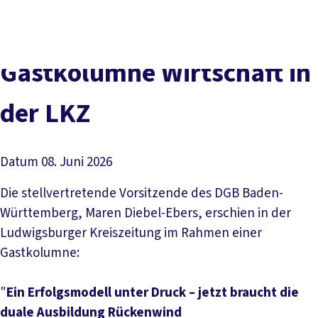
DGB-
Presse
Karriere
Kontakt
Hauptseite
Über uns
Themen
Gastkolumne Wirtschaft in
Politik vor Ort
Service
der LKZ
Mitmachen
Datum
08. Juni 2026
Die stellvertretende Vorsitzende des DGB Baden-
Württemberg, Maren Diebel-Ebers, erschien in der
Ludwigsburger Kreiszeitung im Rahmen einer
Gastkolumne:
"
Ein Erfolgsmodell unter Druck – jetzt braucht die
duale Ausbildung Rückenwind