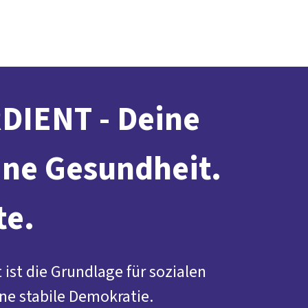
Presse
Karriere
Kontakt
DGB-Hauptseite
Über uns
Themen
Politik vor Ort
Service
Mitmachen
IENT - Deine
ine Gesundheit.
te.
t ist die Grundlage für sozialen
e stabile Demokratie.