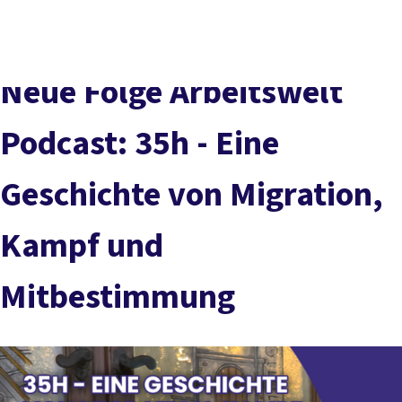
DGB-
Presse
Karriere
Kontakt
Hauptseite
Über uns
Themen
Neue Folge Arbeitswelt
Politik vor Ort
Service
Podcast: 35h - Eine
Mitmachen
Geschichte von Migration,
Kampf und
Mitbestimmung