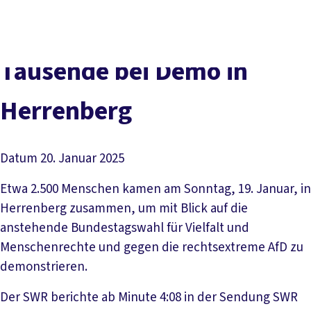
DGB-
Presse
Karriere
Kontakt
Hauptseite
Über uns
Themen
Tausende bei Demo in
Politik vor Ort
Service
Herrenberg
Mitmachen
Datum
20. Januar 2025
Etwa 2.500 Menschen kamen am Sonntag, 19. Januar, in
Herrenberg zusammen, um mit Blick auf die
anstehende Bundestagswahl für Vielfalt und
Menschenrechte und gegen die rechtsextreme AfD zu
demonstrieren.
Der SWR berichte ab Minute 4:08 in der Sendung SWR