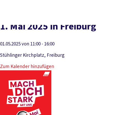
DGB-
Presse
Karriere
Kontakt
Hauptseite
Über uns
Themen
1. Mai 2025 in Freiburg
Politik vor Ort
Service
Mitmachen
01.05.2025 von 11:00 - 16:00
Stühlinger Kirchplatz, Freiburg
Zum Kalender hinzufügen