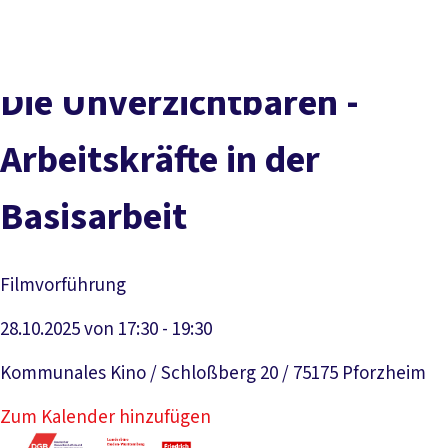
DGB-
Presse
Karriere
Kontakt
Hauptseite
Über uns
Themen
Die Unverzichtbaren -
Politik vor Ort
Service
Arbeitskräfte in der
Mitmachen
Basisarbeit
Filmvorführung
28.10.2025 von 17:30 - 19:30
Kommunales Kino / Schloßberg 20 / 75175 Pforzheim
Zum Kalender hinzufügen