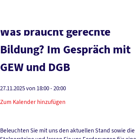
DGB-
Presse
Karriere
Kontakt
Hauptseite
Über uns
Themen
Was braucht gerechte
Politik vor Ort
Service
Bildung? Im Gespräch mit
Mitmachen
GEW und DGB
27.11.2025 von 18:00 - 20:00
Zum Kalender hinzufügen
Beleuchten Sie mit uns den aktuellen Stand sowie die