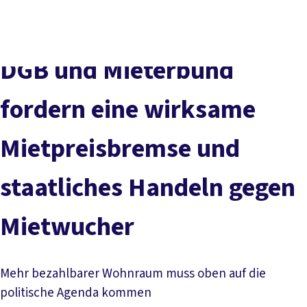
DGB-
Presse
Karriere
Kontakt
Hauptseite
Über uns
Themen
DGB und Mieterbund
Politik vor Ort
Service
fordern eine wirksame
Mitmachen
Mietpreisbremse und
staatliches Handeln gegen
Mietwucher
Mehr bezahlbarer Wohnraum muss oben auf die
politische Agenda kommen