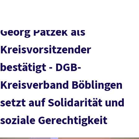
DGB-
Presse
Karriere
Kontakt
Hauptseite
Über uns
Themen
Georg Patzek als
Politik vor Ort
Service
Kreisvorsitzender
Mitmachen
bestätigt - DGB-
Kreisverband Böblingen
setzt auf Solidarität und
soziale Gerechtigkeit