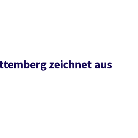
Presse
Karriere
Kontakt
DGB-Hauptseite
Über uns
Themen
Politik vor Ort
Service
Mitmachen
ttemberg zeichnet aus