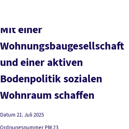
DGB-
Presse
Karriere
Kontakt
Hauptseite
Über uns
Themen
Mit einer
Politik vor Ort
Service
Wohnungsbaugesellschaft
Mitmachen
und einer aktiven
Bodenpolitik sozialen
Wohnraum schaffen
Datum
21. Juli 2025
Ordnungsnummer
PM 23