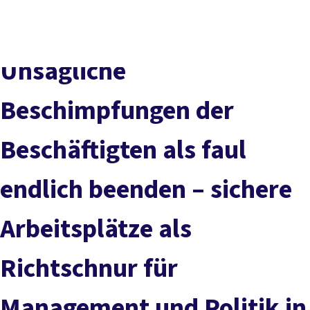
DGB-
Presse
Karriere
Kontakt
Hauptseite
Über uns
Themen
Unsägliche
Politik vor Ort
Service
Beschimpfungen der
Mitmachen
Beschäftigten als faul
endlich beenden – sichere
Arbeitsplätze als
Richtschnur für
Management und Politik in