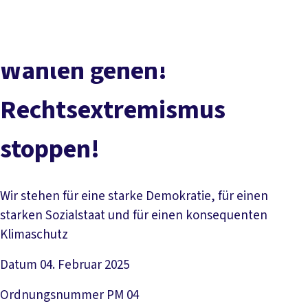
DGB-
Presse
Karriere
Kontakt
Hauptseite
Über uns
Themen
Wählen gehen!
Politik vor Ort
Service
Rechtsextremismus
Mitmachen
stoppen!
Wir stehen für eine starke Demokratie, für einen
starken Sozialstaat und für einen konsequenten
Klimaschutz
Datum
04. Februar 2025
Ordnungsnummer
PM 04