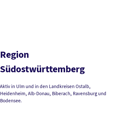
DGB-
Presse
Karriere
Kontakt
Hauptseite
Inhaltsverzeichnis
Über uns
Themen
Stark in der Region
Termine
Geschäftsstellen
Ulm
Politik vor Ort
Service
Ravensburg
Aalen
Social Media
Kreisverbände
Mitmachen
Region
Südostwürttemberg
Aktiv in Ulm und in den Landkreisen Ostalb,
Heidenheim, Alb-Donau, Biberach, Ravensburg und
Bodensee.